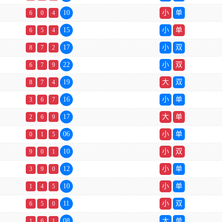
10
小
单
6
0
4
15
小
单
6
5
4
17
小
双
8
7
2
22
小
双
6
7
9
19
大
双
8
7
4
16
小
单
3
6
7
17
大
单
2
6
9
06
小
单
0
1
5
10
小
双
9
0
1
12
小
单
3
9
0
10
小
单
1
4
5
11
小
双
6
5
0
08
大
单
1
6
1