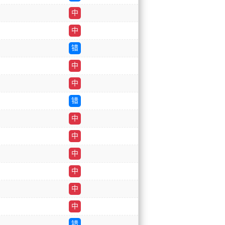
中
中
错
中
中
错
中
中
中
中
中
中
错