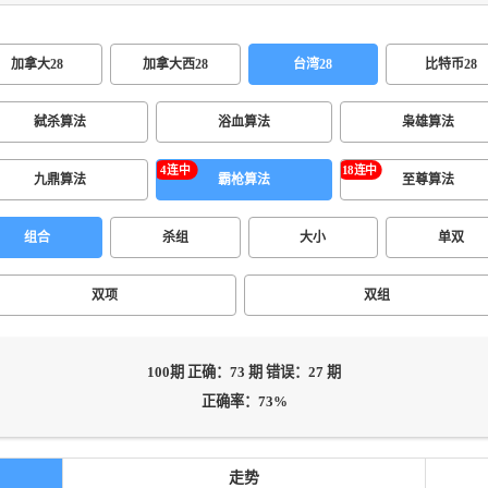
加拿大28
加拿大西28
台湾28
比特币28
弑杀算法
浴血算法
枭雄算法
九鼎算法
霸枪算法
至尊算法
组合
杀组
大小
单双
双项
双组
100期 正确：73 期 错误：27 期
正确率：73%
走势