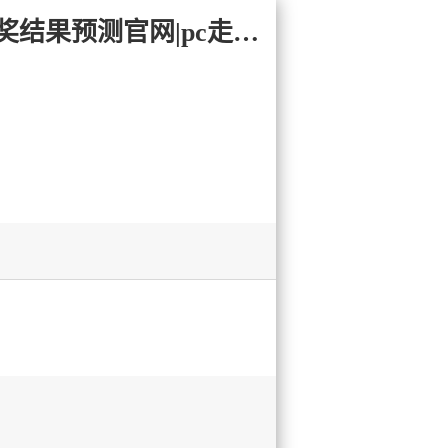
易记网址:28yc.com PC预测-pc开奖结果预测加拿大|加拿大28开奖结果预测官网|pc走势最新预测_专注研究!