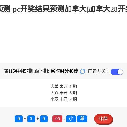
第
115044457
期 距下期:
06
时
04
分
47
秒
广告开关：
大单
未开:
1
期
大双
未开:
3
期
小双
未开:
2
期
0
+
5
+
0
=
05
-
小
单
咪牌