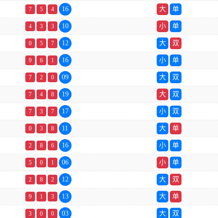
16
大
单
7
5
4
10
小
单
4
3
3
12
大
双
0
5
7
16
小
单
9
6
1
09
大
双
7
2
0
19
大
双
7
4
8
17
小
双
7
3
7
11
大
单
0
3
8
16
小
单
2
8
6
06
小
单
5
0
1
12
大
双
2
8
2
13
大
单
9
1
3
03
大
双
3
0
0