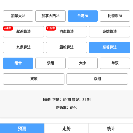
加拿大28
加拿大西28
台湾28
比特币28
弑杀算法
浴血算法
枭雄算法
九鼎算法
霸枪算法
至尊算法
组合
杀组
大小
单双
双项
双组
100期 正确：69 期 错误：31 期
正确率：69%
预测
走势
统计