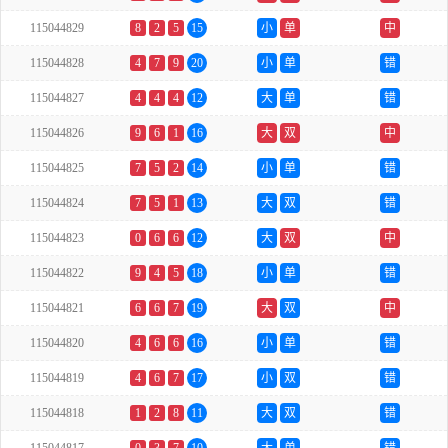
115044829
8
2
5
15
小
单
中
115044828
4
7
9
20
小
单
错
115044827
4
4
4
12
大
单
错
115044826
9
6
1
16
大
双
中
115044825
7
5
2
14
小
单
错
115044824
7
5
1
13
大
双
错
115044823
0
6
6
12
大
双
中
115044822
9
4
5
18
小
单
错
115044821
6
6
7
19
大
双
中
115044820
4
6
6
16
小
单
错
115044819
4
6
7
17
小
双
错
115044818
1
2
8
11
大
双
错