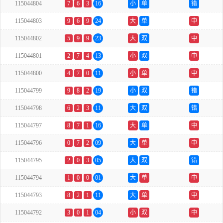
115044804
7
6
3
16
小
单
错
115044803
9
6
9
24
大
单
中
115044802
5
9
9
23
大
双
中
115044801
2
7
4
13
小
双
中
115044800
4
7
0
11
小
单
中
115044799
9
8
2
19
小
双
错
115044798
6
2
3
11
大
双
错
115044797
8
7
1
16
大
单
中
115044796
0
7
2
09
大
单
中
115044795
2
0
3
05
大
双
错
115044794
1
0
0
01
大
单
中
115044793
8
2
1
11
大
单
中
115044792
3
0
1
04
小
双
中