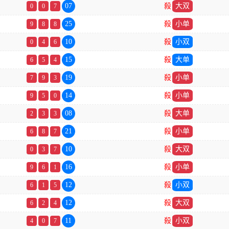
07
殺
大双
0
0
7
25
殺
小单
9
8
8
10
殺
小双
0
4
6
15
殺
大单
6
5
4
19
殺
小单
7
9
3
14
殺
小单
9
5
0
08
殺
大单
2
3
3
21
殺
小单
6
8
7
10
殺
大双
0
3
7
16
殺
小单
9
6
1
12
殺
小双
6
1
5
12
殺
大双
6
2
4
11
殺
小双
4
0
7