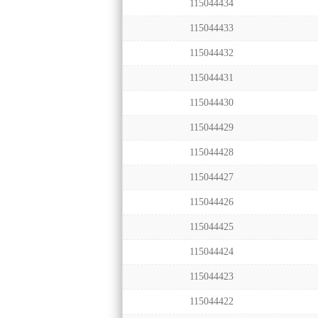
115044434
115044433
115044432
115044431
115044430
115044429
115044428
115044427
115044426
115044425
115044424
115044423
115044422