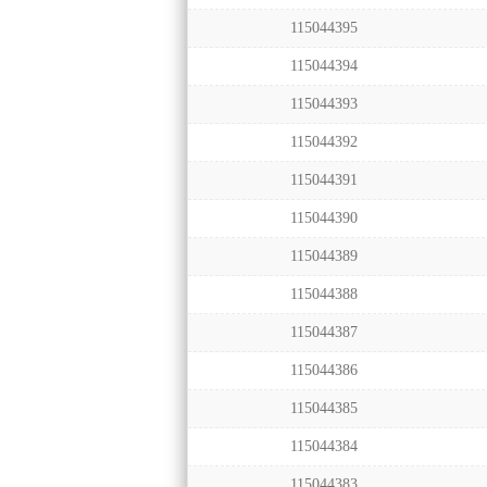
115044395
115044394
115044393
115044392
115044391
115044390
115044389
115044388
115044387
115044386
115044385
115044384
115044383