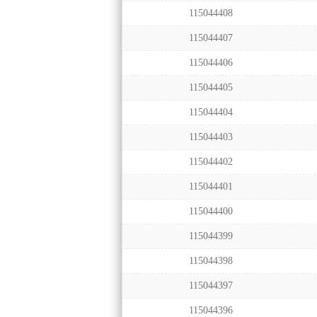
115044408
115044407
115044406
115044405
115044404
115044403
115044402
115044401
115044400
115044399
115044398
115044397
115044396