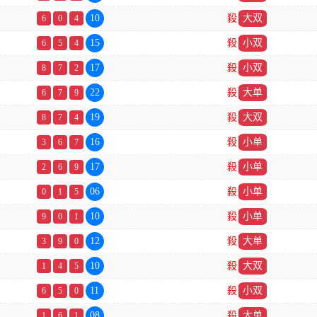
10
殺
大双
6
0
4
15
殺
小双
6
5
4
17
殺
小双
8
7
2
22
殺
大单
6
7
9
19
殺
大双
8
7
4
16
殺
小单
3
6
7
17
殺
小单
2
6
9
06
殺
小单
0
1
5
10
殺
小单
9
0
1
12
殺
大单
3
9
0
10
殺
大双
1
4
5
11
殺
小双
6
5
0
08
殺
大单
1
6
1