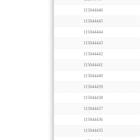
115044446
115044445
115044444
115044443
115044442
115044441
115044440
115044439
115044438
115044437
115044436
115044435