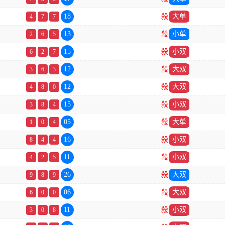
18
殺
大单
4
7
7
13
殺
小单
2
6
5
15
殺
小双
6
2
7
12
殺
大双
3
6
3
12
殺
大双
4
8
0
15
殺
小双
3
8
4
05
殺
大单
1
0
4
16
殺
小双
8
4
4
11
殺
小双
4
2
5
26
殺
大双
9
8
9
06
殺
大双
6
0
0
11
殺
小双
3
0
8