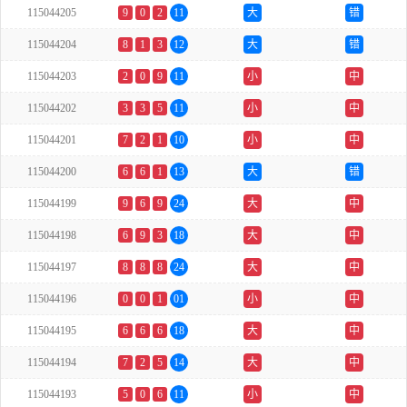
115044205
9
0
2
11
大
错
115044204
8
1
3
12
大
错
115044203
2
0
9
11
小
中
115044202
3
3
5
11
小
中
115044201
7
2
1
10
小
中
115044200
6
6
1
13
大
错
115044199
9
6
9
24
大
中
115044198
6
9
3
18
大
中
115044197
8
8
8
24
大
中
115044196
0
0
1
01
小
中
115044195
6
6
6
18
大
中
115044194
7
2
5
14
大
中
115044193
5
0
6
11
小
中