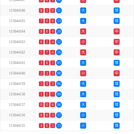
115044167
9
8
1
18
大
中
115044166
8
3
0
11
大
错
115044165
7
0
6
13
大
错
115044164
8
8
4
20
大
中
115044163
6
2
4
12
小
中
115044162
5
7
4
16
大
中
115044161
3
0
2
05
大
错
115044160
2
3
3
08
小
中
115044159
3
0
3
06
大
错
115044158
1
1
7
09
大
错
115044157
0
0
6
06
大
错
115044156
8
6
3
17
小
错
115044155
4
6
5
15
小
错