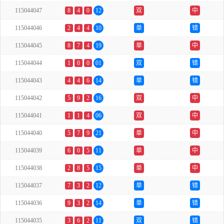
115044047
8
4
0
12
双
中
115044046
2
4
4
10
单
错
115044045
8
7
4
19
单
中
115044044
1
0
0
01
双
错
115044043
4
4
6
14
单
错
115044042
5
9
2
16
双
中
115044041
1
1
4
06
双
中
115044040
5
7
9
21
单
中
115044039
6
0
5
11
单
中
115044038
2
8
5
15
单
中
115044037
7
3
2
12
单
错
115044036
9
3
2
14
单
错
115044035
3
6
2
11
双
错