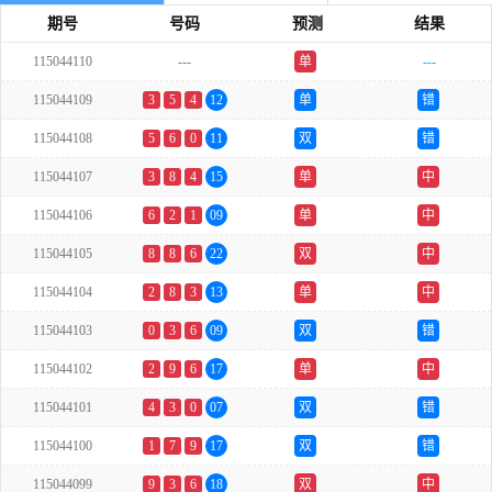
期号
号码
预测
结果
115044110
---
单
---
115044109
3
5
4
12
单
错
115044108
5
6
0
11
双
错
115044107
3
8
4
15
单
中
115044106
6
2
1
09
单
中
115044105
8
8
6
22
双
中
115044104
2
8
3
13
单
中
115044103
0
3
6
09
双
错
115044102
2
9
6
17
单
中
115044101
4
3
0
07
双
错
115044100
1
7
9
17
双
错
115044099
9
3
6
18
双
中