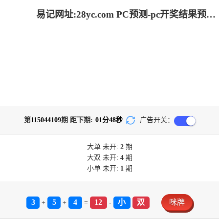
易记网址:28yc.com PC预测-pc开奖结果预测加拿大|加拿大28开奖结果预测官网|pc走势最新预测_专注研究!
第
115044109
期 距下期:
01
分
48
秒
广告开关：
大单
未开:
2
期
大双
未开:
4
期
小单
未开:
1
期
3
5
4
12
小
双
咪牌
+
+
=
-