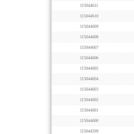
115044611
115044610
115044609
115044608
115044607
115044606
115044605
115044604
115044603
115044602
115044601
115044600
115044599