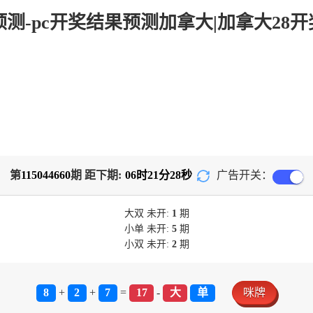
第
115044660
期 距下期:
06
时
21
分
28
秒
广告开关：
大双
未开:
1
期
小单
未开:
5
期
小双
未开:
2
期
8
+
2
+
7
=
17
-
大
单
咪牌