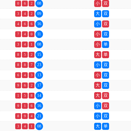
08
小
双
0
6
2
09
大
双
3
4
2
16
小
双
4
6
6
11
小
双
7
4
0
08
小
单
3
4
1
15
大
单
8
5
2
23
小
双
8
8
7
13
小
双
6
4
3
17
大
双
9
6
2
14
大
双
1
5
8
16
小
双
9
1
6
21
小
双
8
9
4
08
大
单
3
4
1