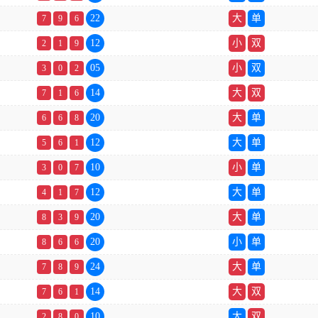
22
大
单
7
9
6
12
小
双
2
1
9
05
小
双
3
0
2
14
大
双
7
1
6
20
大
单
6
6
8
12
大
单
5
6
1
10
小
单
3
0
7
12
大
单
4
1
7
20
大
单
8
3
9
20
小
单
8
6
6
24
大
单
7
8
9
14
大
双
7
6
1
10
大
双
2
8
0