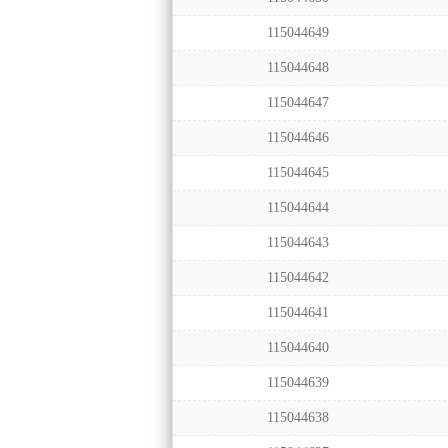
115044649
115044648
115044647
115044646
115044645
115044644
115044643
115044642
115044641
115044640
115044639
115044638