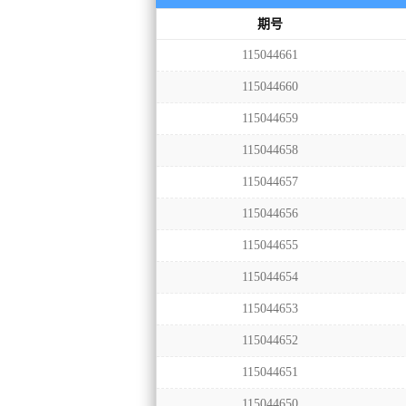
期号
115044661
115044660
115044659
115044658
115044657
115044656
115044655
115044654
115044653
115044652
115044651
115044650