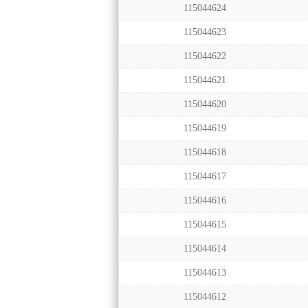
115044624
115044623
115044622
115044621
115044620
115044619
115044618
115044617
115044616
115044615
115044614
115044613
115044612