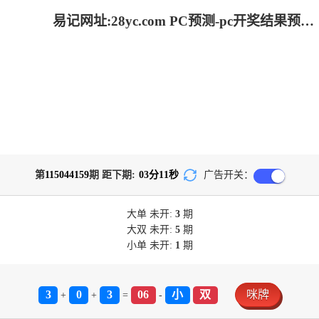
易记网址:28yc.com PC预测-pc开奖结果预测加拿大|加拿大28开奖结果预测官网|pc走势最新预测_专注研究!
第
115044159
期 距下期:
03
分
11
秒
广告开关：
大单
未开:
3
期
大双
未开:
5
期
小单
未开:
1
期
3
0
3
06
小
双
咪牌
+
+
=
-