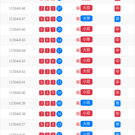
大双
115044148
2
4
1
07
殺
中
大单
115044147
6
8
5
19
殺
错
小双
115044146
6
7
7
20
殺
中
小单
115044145
6
8
0
14
殺
中
大双
115044144
9
1
7
17
殺
中
小双
115044143
5
8
6
19
殺
中
大双
115044142
1
3
1
05
殺
中
小双
115044141
8
2
5
15
殺
中
小双
115044140
6
4
9
19
殺
中
小双
115044139
3
0
5
08
殺
错
小双
115044138
7
4
5
16
殺
中
大单
115044137
9
6
8
23
殺
错
小单