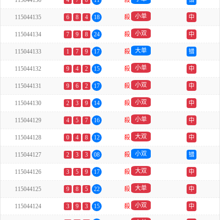
115044136
4
7
0
11
殺
错
小单
115044135
6
8
4
18
殺
中
小双
115044134
7
9
8
24
殺
中
大单
115044133
1
7
9
17
殺
错
小单
115044132
9
4
2
15
殺
中
小双
115044131
9
6
2
17
殺
中
小双
115044130
2
3
9
14
殺
中
小单
115044129
4
5
7
16
殺
中
大双
115044128
0
4
8
12
殺
中
小双
115044127
2
3
3
08
殺
错
大双
115044126
3
5
9
17
殺
中
大单
115044125
9
8
5
22
殺
中
小双
115044124
3
9
3
15
殺
中