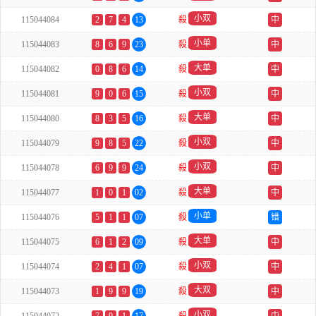
小双
115044084
2
7
4
13
殺
中
小单
115044083
8
6
9
23
殺
中
大单
115044082
0
8
6
14
殺
中
小双
115044081
9
0
6
15
殺
中
大单
115044080
8
3
5
16
殺
中
小双
115044079
9
8
5
22
殺
中
小双
115044078
6
9
9
24
殺
中
大单
115044077
1
0
1
02
殺
中
小单
115044076
5
1
1
07
殺
错
大单
115044075
6
1
2
09
殺
中
小双
115044074
2
4
1
07
殺
中
大双
115044073
1
9
9
19
殺
中
小双