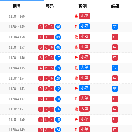
期号
号码
预测
结果
小单
115044160
---
殺
---
小双
115044159
3
0
3
06
殺
错
小双
115044158
1
1
7
09
殺
中
小单
115044157
0
0
6
06
殺
中
小双
115044156
8
6
3
17
殺
中
大单
115044155
4
6
5
15
殺
错
小单
115044154
7
7
6
20
殺
中
小双
115044153
5
3
4
12
殺
错
大单
115044152
8
1
1
10
殺
中
大单
115044151
7
7
2
16
殺
中
小单
115044150
5
9
4
18
殺
中
小单
115044149
9
8
7
24
殺
中