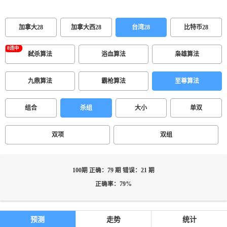
加拿大28
加拿大西28
台湾28
比特币28
弑杀算法
浴血算法
枭雄算法
九鼎算法
霸枪算法
至尊算法
组合
杀组
大小
单双
双项
双组
100期 正确：79 期 错误：21 期
正确率：79%
预测
走势
统计