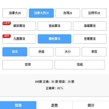
加拿大28
加拿大西28
台湾28
比特币28
弑杀算法
浴血算法
枭雄算法
九鼎算法
霸枪算法
至尊算法
组合
杀组
大小
单双
双项
双组
100期 正确：81 期 错误：19 期
正确率：81%
预测
走势
统计