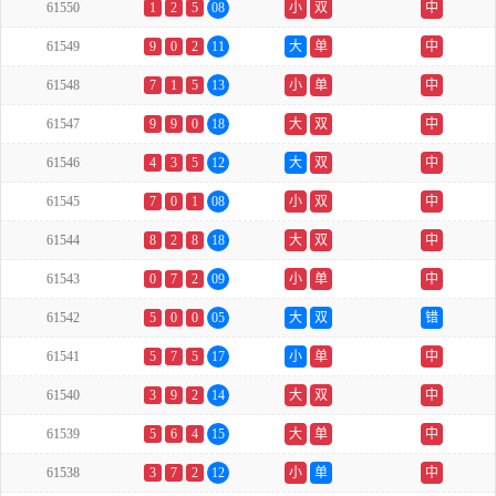
61550
1
2
5
08
小
双
中
61549
9
0
2
11
大
单
中
61548
7
1
5
13
小
单
中
61547
9
9
0
18
大
双
中
61546
4
3
5
12
大
双
中
61545
7
0
1
08
小
双
中
61544
8
2
8
18
大
双
中
61543
0
7
2
09
小
单
中
61542
5
0
0
05
大
双
错
61541
5
7
5
17
小
单
中
61540
3
9
2
14
大
双
中
61539
5
6
4
15
大
单
中
61538
3
7
2
12
小
单
中