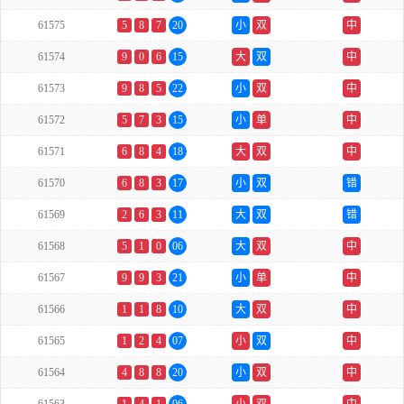
61575
5
8
7
20
小
双
中
61574
9
0
6
15
大
双
中
61573
9
8
5
22
小
双
中
61572
5
7
3
15
小
单
中
61571
6
8
4
18
大
双
中
61570
6
8
3
17
小
双
错
61569
2
6
3
11
大
双
错
61568
5
1
0
06
大
双
中
61567
9
9
3
21
小
单
中
61566
1
1
8
10
大
双
中
61565
1
2
4
07
小
双
中
61564
4
8
8
20
小
双
中