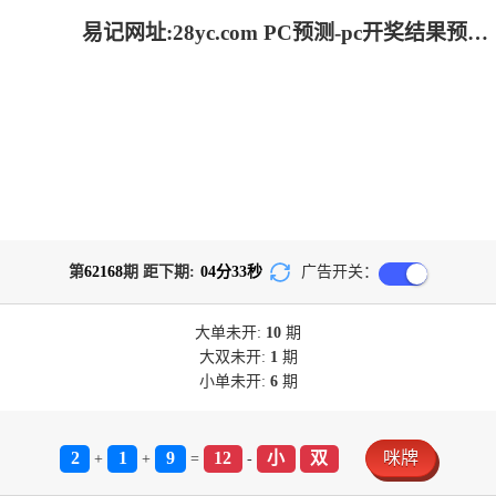
易记网址:28yc.com PC预测-pc开奖结果预测加拿大|加拿大28开奖结果预测官网|pc走势最新预测_专注研究!
第
62168
期 距下期:
04
分
33
秒
广告开关：
大单
未开:
10
期
大双
未开:
1
期
小单
未开:
6
期
2
1
9
12
小
双
咪牌
+
+
=
-