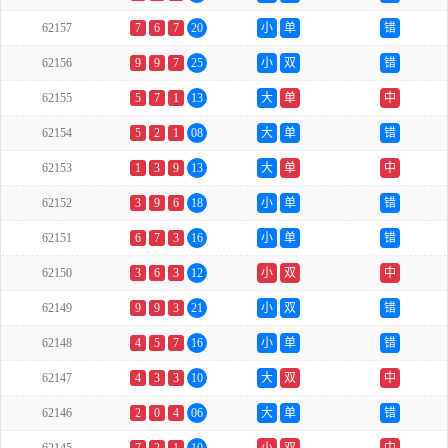
62157
7
6
7
20
小
单
错
62156
9
9
7
25
小
双
错
62155
5
7
1
13
大
单
中
62154
5
2
1
08
大
单
错
62153
1
3
9
13
大
单
中
62152
3
9
6
18
小
单
错
62151
6
7
3
16
小
单
错
62150
3
6
3
12
小
双
中
62149
9
9
3
21
小
双
错
62148
4
5
7
16
小
单
错
62147
4
3
3
10
大
双
中
62146
2
0
4
06
大
单
错