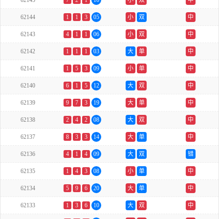
62145
7
2
1
10
小
双
中
62144
1
1
3
05
小
双
中
62143
4
1
1
06
小
双
中
62142
1
1
1
03
大
单
中
62141
1
5
3
09
小
单
中
62140
6
1
5
12
大
双
中
62139
9
7
3
19
大
单
中
62138
2
4
2
08
大
双
中
62137
8
3
3
14
大
单
中
62136
4
1
4
09
大
双
错
62135
1
4
3
08
小
单
中
62134
5
9
6
20
大
单
中
62133
1
3
6
10
大
双
中