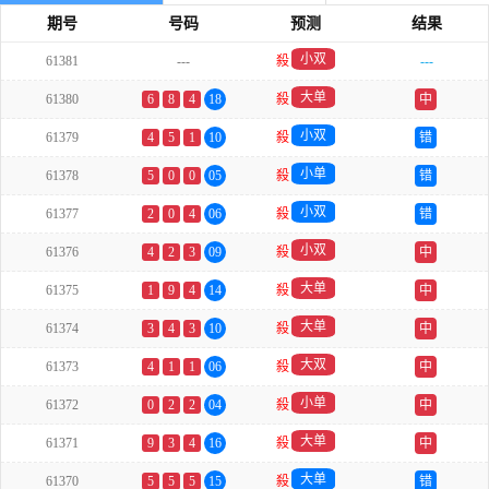
期号
号码
预测
结果
小双
61381
---
殺
---
大单
61380
6
8
4
18
殺
中
小双
61379
4
5
1
10
殺
错
小单
61378
5
0
0
05
殺
错
小双
61377
2
0
4
06
殺
错
小双
61376
4
2
3
09
殺
中
大单
61375
1
9
4
14
殺
中
大单
61374
3
4
3
10
殺
中
大双
61373
4
1
1
06
殺
中
小单
61372
0
2
2
04
殺
中
大单
61371
9
3
4
16
殺
中
大单
61370
5
5
5
15
殺
错