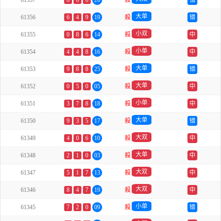
61357
8
6
6
20
殺
错
大单
61356
6
4
9
19
殺
错
小双
61355
0
8
6
14
殺
中
小单
61354
4
4
8
16
殺
中
大单
61353
9
8
8
25
殺
错
大单
61352
0
5
0
05
殺
中
小单
61351
3
7
8
18
殺
中
大单
61350
9
3
5
17
殺
错
大双
61349
4
0
6
10
殺
中
大单
61348
2
1
0
03
殺
中
大双
61347
5
1
7
13
殺
中
大双
61346
8
4
7
19
殺
中
小单
61345
7
2
0
09
殺
错