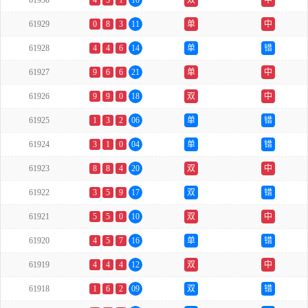
61930
4
5
1
10
双
中
61929
0
8
3
11
单
中
61928
4
4
6
14
单
错
61927
9
6
6
21
单
中
61926
9
9
0
18
双
中
61925
1
3
2
06
单
错
61924
3
1
0
04
单
错
61923
8
8
4
20
双
中
61922
3
5
9
17
双
错
61921
5
5
0
10
双
中
61920
4
5
7
16
单
错
61919
4
4
4
12
双
中
61918
1
6
2
09
双
错