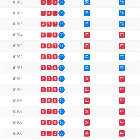
61917
3
1
3
07
双
错
61916
1
4
1
06
单
错
61915
4
5
7
16
单
错
61914
8
1
0
09
单
中
61913
0
8
3
11
单
中
61912
8
3
9
20
单
错
61911
3
7
0
10
单
错
61910
2
3
9
14
双
中
61909
5
3
9
17
单
中
61908
2
9
6
17
单
中
61907
0
7
3
10
双
中
61906
8
4
0
12
双
中
61905
2
1
2
05
单
中