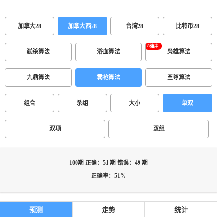
加拿大28
加拿大西28
台湾28
比特币28
弑杀算法
浴血算法
枭雄算法
九鼎算法
霸枪算法
至尊算法
组合
杀组
大小
单双
双项
双组
100期 正确：51 期 错误：49 期
正确率：51%
预测
走势
统计