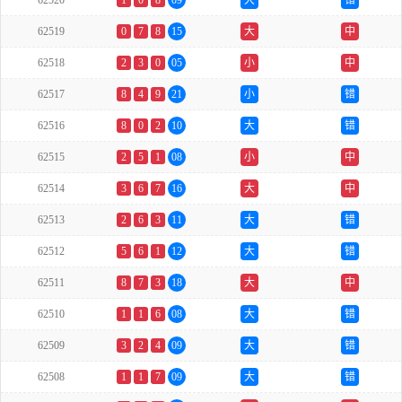
62520
1
0
8
09
大
错
62519
0
7
8
15
大
中
62518
2
3
0
05
小
中
62517
8
4
9
21
小
错
62516
8
0
2
10
大
错
62515
2
5
1
08
小
中
62514
3
6
7
16
大
中
62513
2
6
3
11
大
错
62512
5
6
1
12
大
错
62511
8
7
3
18
大
中
62510
1
1
6
08
大
错
62509
3
2
4
09
大
错
62508
1
1
7
09
大
错