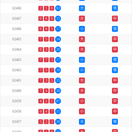
62468
2
1
0
03
大
错
62467
0
6
9
15
大
中
62466
6
6
5
17
小
错
62465
7
5
2
14
大
中
62464
8
3
9
20
大
中
62463
7
7
3
17
小
错
62462
7
5
7
19
小
错
62461
7
3
5
15
大
中
62460
7
4
9
20
大
中
62459
4
2
1
07
小
中
62458
0
4
7
11
小
中
62457
5
2
3
10
大
错