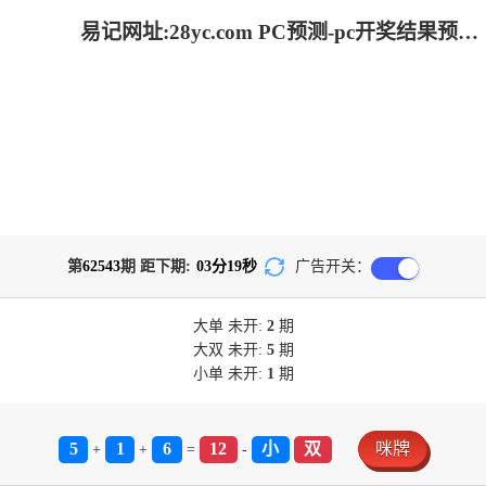
易记网址:28yc.com PC预测-pc开奖结果预测加拿大|加拿大28开奖结果预测官网|pc走势最新预测_专注研究!
第
62543
期 距下期:
03
分
19
秒
广告开关：
大单
未开:
2
期
大双
未开:
5
期
小单
未开:
1
期
5
1
6
12
小
双
咪牌
+
+
=
-