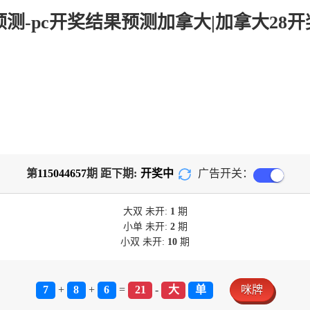
第
115044657
期 距下期:
开奖中
广告开关：
大双
未开:
1
期
小单
未开:
2
期
小双
未开:
10
期
7
+
8
+
6
=
21
-
大
单
咪牌