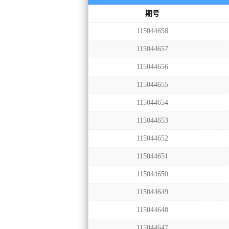
期号
115044658
115044657
115044656
115044655
115044654
115044653
115044652
115044651
115044650
115044649
115044648
115044647