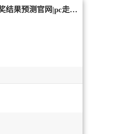
易记网址:28yc.com PC预测-pc开奖结果预测加拿大|加拿大28开奖结果预测官网|pc走势最新预测_专注研究!