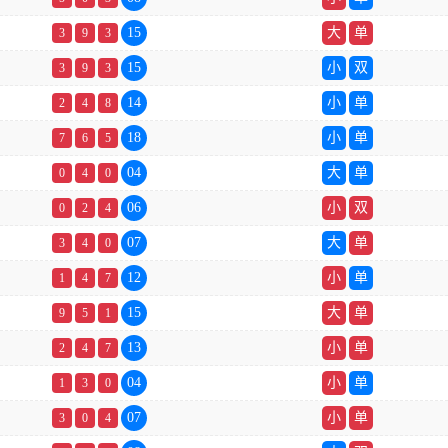
15
大
单
3
9
3
15
小
双
3
9
3
14
小
单
2
4
8
18
小
单
7
6
5
04
大
单
0
4
0
06
小
双
0
2
4
07
大
单
3
4
0
12
小
单
1
4
7
15
大
单
9
5
1
13
小
单
2
4
7
04
小
单
1
3
0
07
小
单
3
0
4