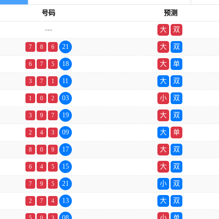
号码
预测
---
大
双
21
大
双
7
8
6
18
大
单
6
7
5
11
大
双
3
7
1
03
小
双
1
0
2
19
大
双
3
9
7
09
大
单
2
4
3
17
大
双
8
0
9
15
大
双
6
4
5
21
小
双
7
9
5
13
大
双
2
7
4
08
小
单
5
0
3