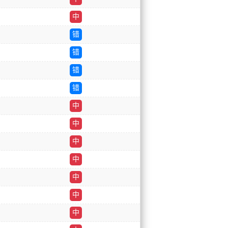
中
错
错
错
错
中
中
中
中
中
中
中