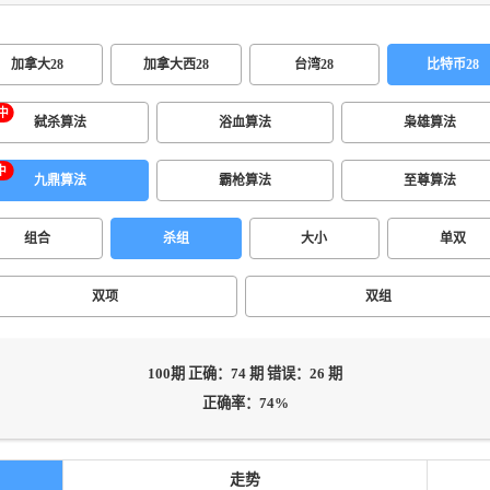
加拿大28
加拿大西28
台湾28
比特币28
弑杀算法
浴血算法
枭雄算法
九鼎算法
霸枪算法
至尊算法
组合
杀组
大小
单双
双项
双组
100期 正确：74 期 错误：26 期
正确率：74%
走势