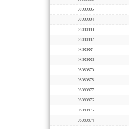
08080885
08080884
08080883
08080882
08080881
08080880
08080879
08080878
08080877
08080876
08080875
08080874