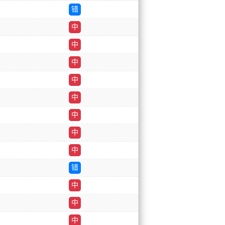
错
中
中
中
中
中
中
中
中
错
中
中
中