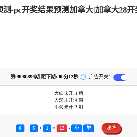
第
08080896
期 距下期:
00
分
12
秒
广告开关：
大单
未开:
1
期
大双
未开:
4
期
小双
未开:
3
期
6
+
6
+
1
=
13
-
小
单
咪牌