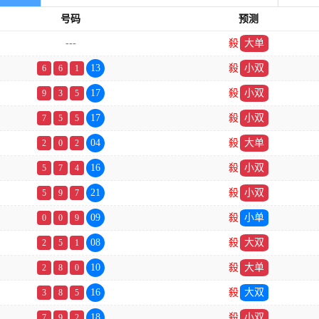
号码
预测
---
殺
大单
13
殺
小双
6
6
1
17
殺
小双
9
3
5
17
殺
小双
7
5
5
04
殺
大单
2
0
2
16
殺
小双
5
7
4
21
殺
小双
5
9
7
09
殺
小单
0
0
9
08
殺
大双
2
5
1
10
殺
大单
2
8
0
16
殺
大双
3
8
5
18
殺
小双
7
9
2