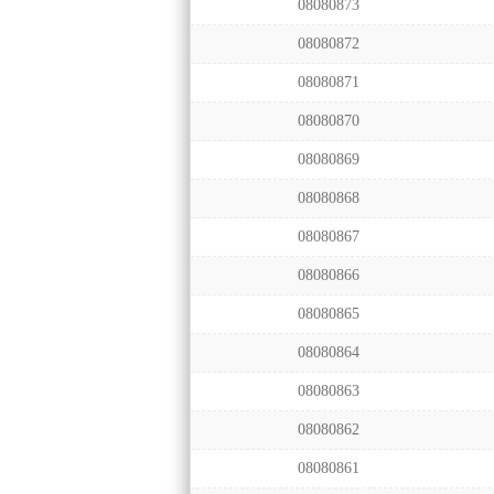
08080873
08080872
08080871
08080870
08080869
08080868
08080867
08080866
08080865
08080864
08080863
08080862
08080861