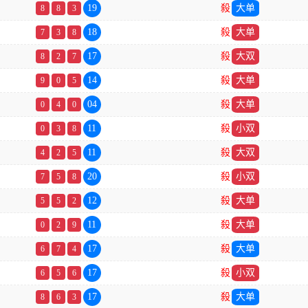
19
殺
大单
8
8
3
18
殺
大单
7
3
8
17
殺
大双
8
2
7
14
殺
大单
9
0
5
04
殺
大单
0
4
0
11
殺
小双
0
3
8
11
殺
大双
4
2
5
20
殺
小双
7
5
8
12
殺
大单
5
5
2
11
殺
大单
0
2
9
17
殺
大单
6
7
4
17
殺
小双
6
5
6
17
殺
大单
8
6
3