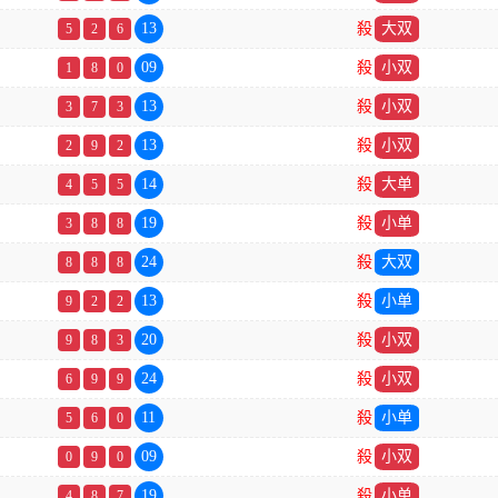
13
殺
大双
5
2
6
09
殺
小双
1
8
0
13
殺
小双
3
7
3
13
殺
小双
2
9
2
14
殺
大单
4
5
5
19
殺
小单
3
8
8
24
殺
大双
8
8
8
13
殺
小单
9
2
2
20
殺
小双
9
8
3
24
殺
小双
6
9
9
11
殺
小单
5
6
0
09
殺
小双
0
9
0
19
殺
小单
4
8
7