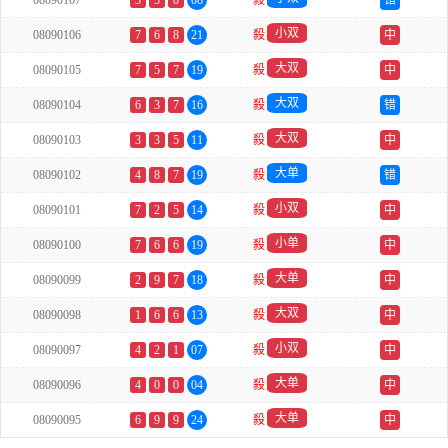
08090107
3
5
0
08
殺
错
小双
08090106
7
6
8
21
殺
中
大双
08090105
7
5
7
19
殺
中
大双
08090104
6
3
7
16
殺
错
大双
08090103
3
3
5
11
殺
中
大单
08090102
4
8
7
19
殺
错
小双
08090101
7
2
5
14
殺
中
小单
08090100
7
6
6
19
殺
中
大单
08090099
2
9
7
18
殺
中
大双
08090098
1
6
6
13
殺
中
小双
08090097
4
2
1
07
殺
中
大单
08090096
4
0
0
04
殺
中
大单
08090095
6
9
9
24
殺
中