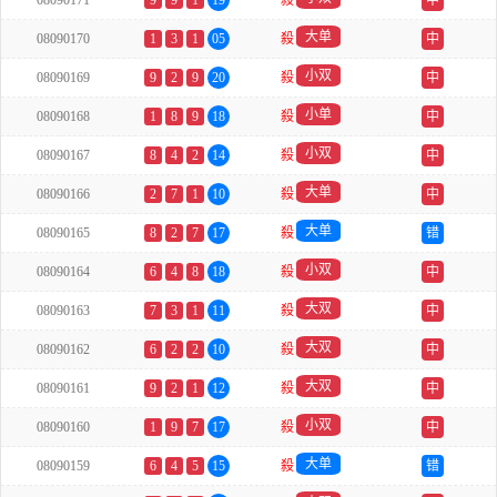
08090171
9
9
1
19
殺
中
大单
08090170
1
3
1
05
殺
中
小双
08090169
9
2
9
20
殺
中
小单
08090168
1
8
9
18
殺
中
小双
08090167
8
4
2
14
殺
中
大单
08090166
2
7
1
10
殺
中
大单
08090165
8
2
7
17
殺
错
小双
08090164
6
4
8
18
殺
中
大双
08090163
7
3
1
11
殺
中
大双
08090162
6
2
2
10
殺
中
大双
08090161
9
2
1
12
殺
中
小双
08090160
1
9
7
17
殺
中
大单
08090159
6
4
5
15
殺
错