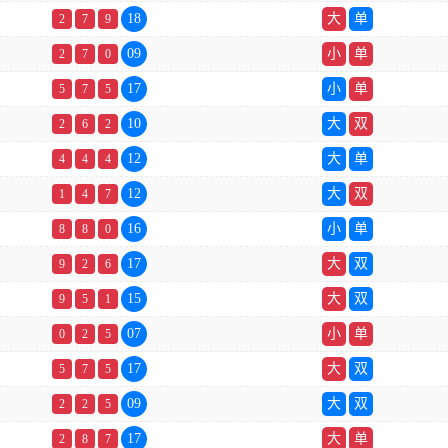
18
大
单
2
7
9
09
小
单
2
7
0
17
小
单
5
7
5
10
大
双
2
6
2
12
大
单
4
4
4
12
大
双
1
4
7
16
小
单
8
8
0
17
大
双
9
2
6
15
大
双
9
5
1
07
小
单
0
2
5
17
大
双
5
7
5
09
大
双
2
2
5
17
大
单
2
8
7