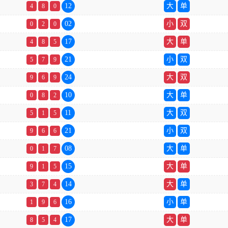
12
大
单
4
8
0
02
小
双
0
2
0
17
大
单
4
8
5
21
小
双
5
7
9
24
大
双
9
6
9
10
大
单
0
8
2
11
大
双
5
1
5
21
小
双
9
6
6
08
大
单
0
1
7
15
大
单
9
1
5
14
大
单
3
7
4
16
小
单
1
9
6
17
大
单
8
5
4