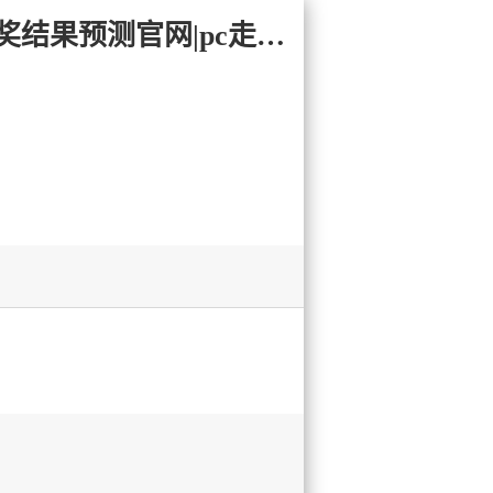
易记网址:28yc.com PC预测-pc开奖结果预测加拿大|加拿大28开奖结果预测官网|pc走势最新预测_专注研究!