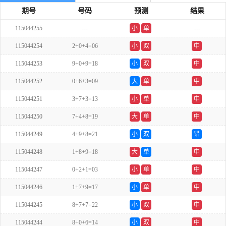
期号
号码
预测
结果
115044255
---
小
单
---
115044254
2+0+4=06
小
双
中
115044253
9+0+9=18
小
双
中
115044252
0+6+3=09
大
单
中
115044251
3+7+3=13
小
单
中
115044250
7+4+8=19
大
单
中
115044249
4+9+8=21
小
双
错
115044248
1+8+9=18
大
单
中
115044247
0+2+1=03
小
单
中
115044246
1+7+9=17
小
单
中
115044245
8+7+7=22
小
双
中
115044244
8+0+6=14
小
双
中