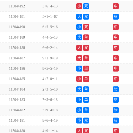
115044192
3+6+4=13
小
双
中
115044191
5+1+1=07
大
双
错
115044190
6+5+5=16
小
双
中
115044189
4+4+5=13
大
单
中
115044188
6+6+2=14
大
双
中
115044187
9+1+9=19
大
单
中
115044186
9+5+5=19
小
单
中
115044185
4+7+0=11
小
单
中
115044184
2+3+5=10
大
单
错
115044183
7+5+6=18
小
单
错
115044182
5+9+4=18
小
单
错
115044181
9+6+4=19
小
双
错
115044180
4+9+1=14
大
双
中