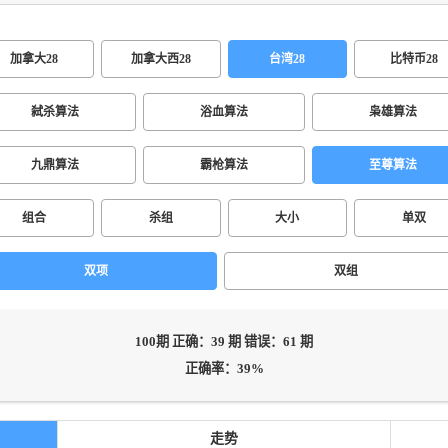
加拿大28
加拿大西28
台湾28
比特币28
弑杀算法
浴血算法
枭雄算法
九鼎算法
霸枪算法
至尊算法
组合
杀组
大小
单双
双项
双组
100期 正确：39 期 错误：61 期
正确率：39%
走势