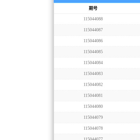
期号
115044088
115044087
115044086
115044085
115044084
115044083
115044082
115044081
115044080
115044079
115044078
115044077