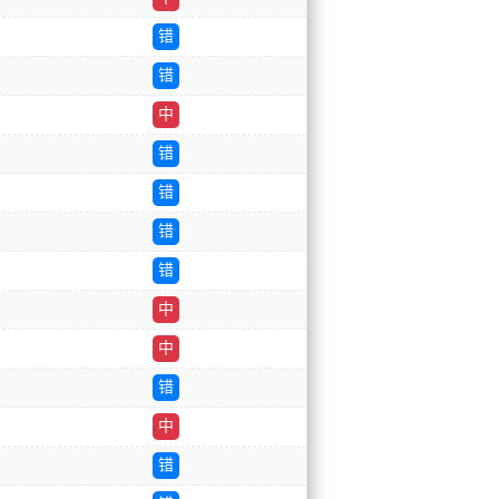
错
错
中
错
错
错
错
中
中
错
中
错