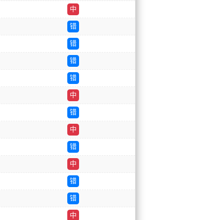
中
错
错
错
错
中
错
中
错
中
错
错
中