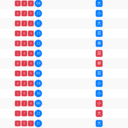
04
大
0
4
0
15
小
6
3
6
11
大
6
3
2
13
双
3
6
4
12
单
8
4
0
10
双
2
4
4
19
单
8
7
4
01
双
1
0
0
14
小
4
4
6
16
小
5
9
2
06
小
1
1
4
21
大
5
7
9
11
大
6
0
5