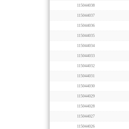
115044038
115044037
115044036
115044035
115044034
115044033
115044032
115044031
115044030
115044029
115044028
115044027
115044026