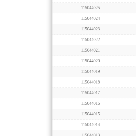
115044025
115044024
115044023
115044022
115044021
115044020
115044019
115044018
115044017
115044016
115044015
115044014
115044013