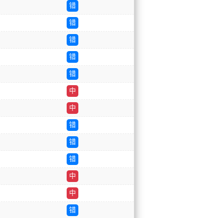
错
错
错
错
错
中
中
错
错
错
中
中
错