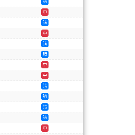
错
中
错
中
错
错
中
中
错
错
错
错
中