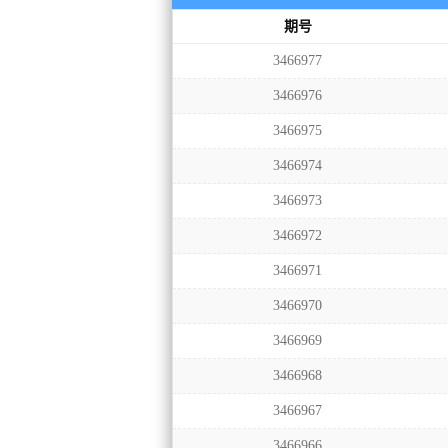
期号
3466977
3466976
3466975
3466974
3466973
3466972
3466971
3466970
3466969
3466968
3466967
3466966