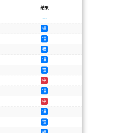
结果
---
错
错
错
错
错
中
错
中
错
错
错