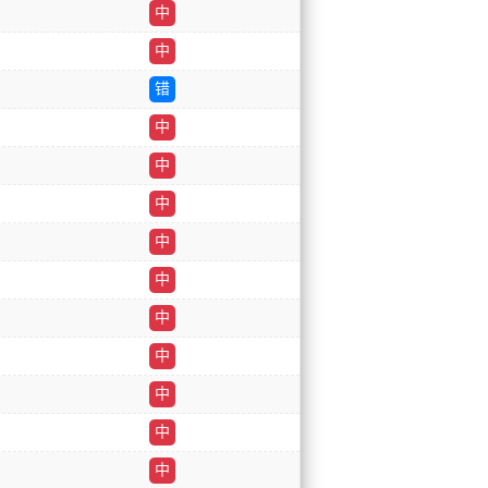
中
中
错
中
中
中
中
中
中
中
中
中
中