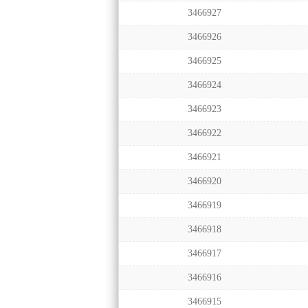
3466927
3466926
3466925
3466924
3466923
3466922
3466921
3466920
3466919
3466918
3466917
3466916
3466915