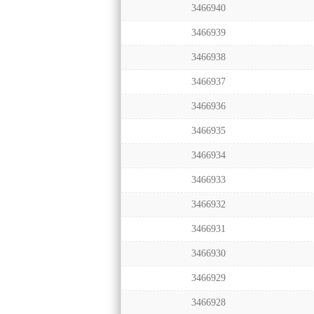
3466940
3466939
3466938
3466937
3466936
3466935
3466934
3466933
3466932
3466931
3466930
3466929
3466928