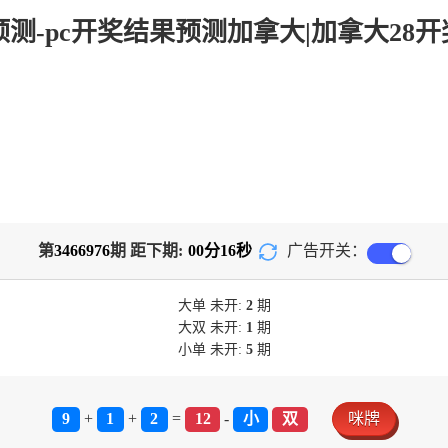
第
3466976
期 距下期:
00
分
16
秒
广告开关：
大单
未开:
2
期
大双
未开:
1
期
小单
未开:
5
期
9
+
1
+
2
=
12
-
小
双
咪牌