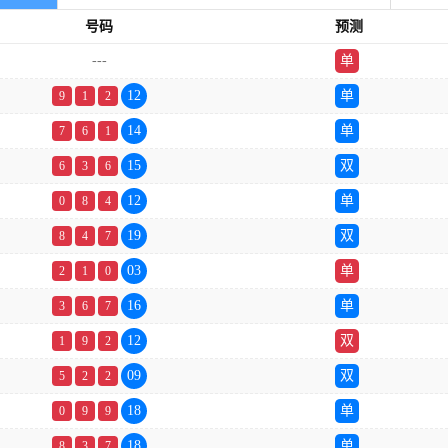
号码
预测
---
单
12
单
9
1
2
14
单
7
6
1
15
双
6
3
6
12
单
0
8
4
19
双
8
4
7
03
单
2
1
0
16
单
3
6
7
12
双
1
9
2
09
双
5
2
2
18
单
0
9
9
18
单
8
3
7