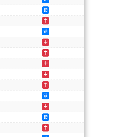
错
中
错
中
中
中
中
中
错
中
错
中