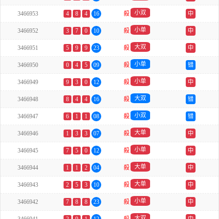
小双
3466953
4
8
4
16
殺
中
小单
3466952
3
7
0
10
殺
中
大双
3466951
5
9
9
23
殺
中
小单
3466950
0
4
5
09
殺
错
小单
3466949
9
3
0
12
殺
中
大双
3466948
8
4
4
16
殺
错
小双
3466947
6
1
1
08
殺
错
大单
3466946
1
3
3
07
殺
中
小单
3466945
7
5
0
12
殺
中
大单
3466944
1
1
2
04
殺
中
大单
3466943
2
5
3
10
殺
中
小单
3466942
7
8
8
23
殺
中
大双