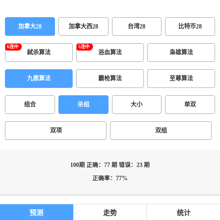
加拿大28
加拿大西28
台湾28
比特币28
弑杀算法
浴血算法
枭雄算法
九鼎算法
霸枪算法
至尊算法
组合
杀组
大小
单双
双项
双组
100期 正确：77 期 错误：23 期
正确率：77%
预测
走势
统计