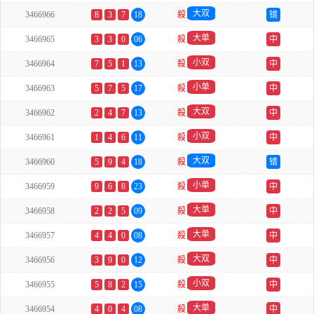
大双
3466966
8
3
7
18
殺
错
大单
3466965
3
3
0
06
殺
中
小双
3466964
7
5
1
13
殺
中
小单
3466963
5
7
5
17
殺
中
大双
3466962
2
4
7
13
殺
中
小双
3466961
1
4
6
11
殺
中
大双
3466960
5
9
4
18
殺
错
小单
3466959
9
6
8
23
殺
中
大单
3466958
2
2
5
09
殺
中
大单
3466957
4
4
0
08
殺
中
大双
3466956
3
9
0
12
殺
中
小双
3466955
5
8
2
15
殺
中
大单
3466954
4
0
4
08
殺
中