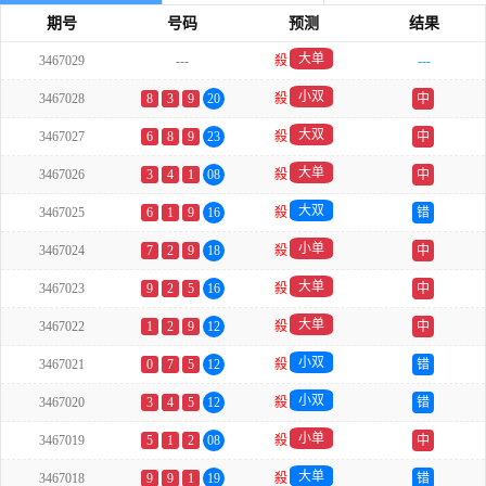
期号
号码
预测
结果
大单
3467029
---
殺
---
小双
3467028
8
3
9
20
殺
中
大双
3467027
6
8
9
23
殺
中
大单
3467026
3
4
1
08
殺
中
大双
3467025
6
1
9
16
殺
错
小单
3467024
7
2
9
18
殺
中
大单
3467023
9
2
5
16
殺
中
大单
3467022
1
2
9
12
殺
中
小双
3467021
0
7
5
12
殺
错
小双
3467020
3
4
5
12
殺
错
小单
3467019
5
1
2
08
殺
中
大单
3467018
9
9
1
19
殺
错