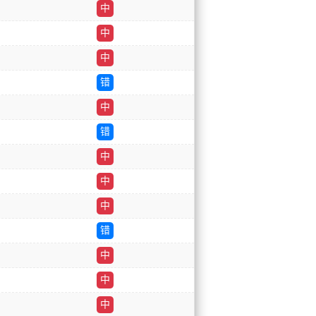
中
中
中
错
中
错
中
中
中
错
中
中
中