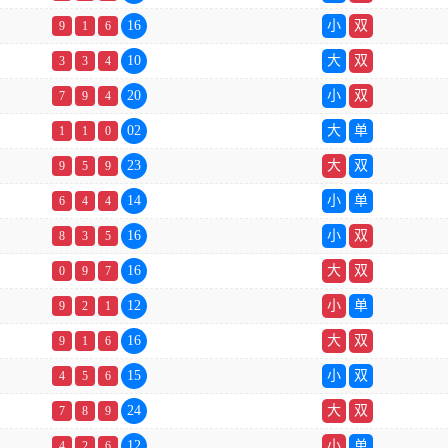
16
小
双
9
1
6
10
大
双
3
3
4
20
小
双
7
9
4
02
大
单
1
1
0
23
大
双
9
5
9
14
小
单
6
4
4
16
小
双
8
3
5
16
大
双
0
9
7
12
小
单
9
2
1
16
大
双
9
1
6
15
小
双
4
5
6
24
大
双
7
8
9
12
小
单
4
2
6