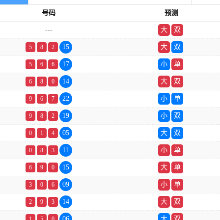
号码
预测
---
大
双
15
大
双
5
8
2
17
小
单
5
6
6
14
大
双
6
8
0
22
小
单
9
6
7
19
小
双
9
8
2
05
大
双
0
1
4
11
小
单
0
8
3
15
大
单
6
9
0
09
小
单
3
0
6
14
大
双
2
9
3
06
大
双
1
5
0