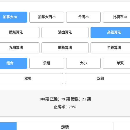
加拿大28
加拿大西28
台湾28
比特币28
弑杀算法
浴血算法
枭雄算法
九鼎算法
霸枪算法
至尊算法
组合
杀组
大小
单双
双项
双组
100期 正确：79 期 错误：21 期
正确率：79%
走势