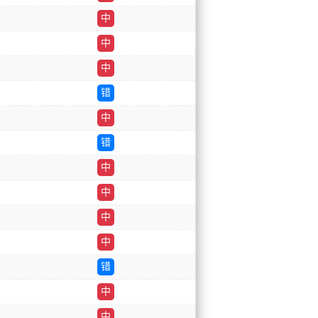
中
中
中
错
中
错
中
中
中
中
错
中
中