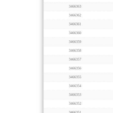
3466363
3466362
3466361
3466360
3466359
3466358
3466357
3466356
3466355
3466354
3466353
3466352
3466351