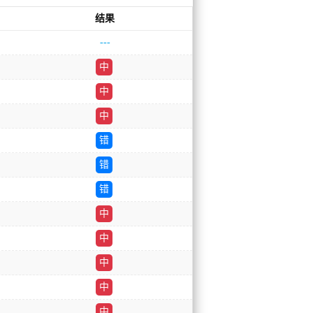
结果
---
中
中
中
错
错
错
中
中
中
中
中