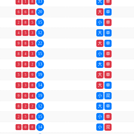
13
大
单
4
1
8
20
大
单
6
6
8
15
小
单
2
8
5
12
大
单
4
5
3
22
大
单
9
8
5
15
小
单
8
4
3
13
大
单
3
8
2
19
大
单
5
5
9
14
大
单
3
3
8
19
小
双
9
6
4
12
大
单
8
2
2
15
小
单
2
5
8
14
小
双
6
0
8