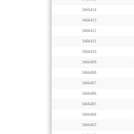
3466414
3466413
3466412
3466411
3466410
3466409
3466408
3466407
3466406
3466405
3466404
3466403