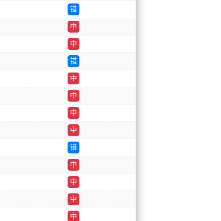
错
中
中
错
中
中
中
中
错
中
中
中
中