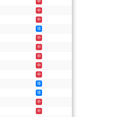
中
中
中
错
中
中
中
中
中
错
错
中
中