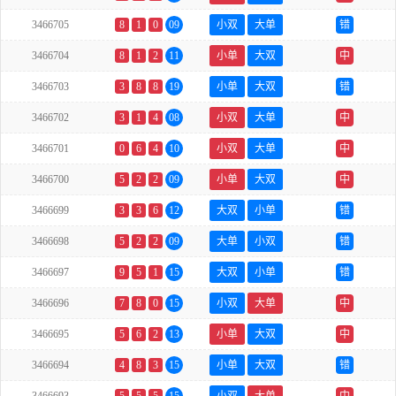
3466705
8
1
0
09
小双
大单
错
3466704
8
1
2
11
小单
大双
中
3466703
3
8
8
19
小单
大双
错
3466702
3
1
4
08
小双
大单
中
3466701
0
6
4
10
小双
大单
中
3466700
5
2
2
09
小单
大双
中
3466699
3
3
6
12
大双
小单
错
3466698
5
2
2
09
大单
小双
错
3466697
9
5
1
15
大双
小单
错
3466696
7
8
0
15
小双
大单
中
3466695
5
6
2
13
小单
大双
中
3466694
4
8
3
15
小单
大双
错