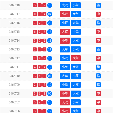
3466718
3
3
9
15
大双
小单
错
3466717
0
0
4
04
小双
大单
中
3466716
7
7
8
22
小双
大单
错
3466715
6
7
3
16
大双
小单
中
3466714
3
6
2
11
小单
大双
中
3466713
2
4
5
11
大单
小双
错
3466712
2
4
9
15
小双
大单
中
3466711
4
4
4
12
小单
大双
错
3466710
3
4
0
07
大单
小双
错
3466709
2
3
5
10
小单
大双
错
3466708
3
1
1
05
小单
大双
中
3466707
3
9
6
18
大双
小单
中
3466706
3
3
6
12
小双
大单
中