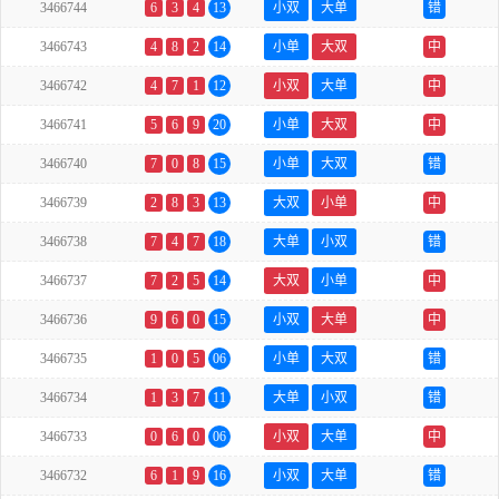
3466744
6
3
4
13
小双
大单
错
3466743
4
8
2
14
小单
大双
中
3466742
4
7
1
12
小双
大单
中
3466741
5
6
9
20
小单
大双
中
3466740
7
0
8
15
小单
大双
错
3466739
2
8
3
13
大双
小单
中
3466738
7
4
7
18
大单
小双
错
3466737
7
2
5
14
大双
小单
中
3466736
9
6
0
15
小双
大单
中
3466735
1
0
5
06
小单
大双
错
3466734
1
3
7
11
大单
小双
错
3466733
0
6
0
06
小双
大单
中
3466732
6
1
9
16
小双
大单
错