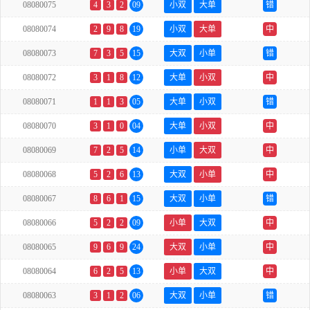
08080075
4
3
2
09
小双
大单
错
08080074
2
9
8
19
小双
大单
中
08080073
7
3
5
15
大双
小单
错
08080072
3
1
8
12
大单
小双
中
08080071
1
1
3
05
大单
小双
错
08080070
3
1
0
04
大单
小双
中
08080069
7
2
5
14
小单
大双
中
08080068
5
2
6
13
大双
小单
中
08080067
8
6
1
15
大双
小单
错
08080066
5
2
2
09
小单
大双
中
08080065
9
6
9
24
大双
小单
中
08080064
6
2
5
13
小单
大双
中
08080063
3
1
2
06
大双
小单
错