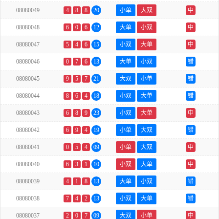
08080049
4
8
8
20
小单
大双
中
08080048
6
0
6
12
大单
小双
中
08080047
5
4
6
15
小双
大单
中
08080046
0
7
6
13
大单
小双
错
08080045
9
5
7
21
大双
小单
错
08080044
8
6
4
18
小双
大单
错
08080043
6
8
9
23
小双
大单
中
08080042
6
9
4
19
小单
大双
错
08080041
0
5
4
09
小单
大双
中
08080040
6
3
1
10
小双
大单
中
08080039
4
1
8
13
大单
小双
错
08080038
7
4
2
13
小双
大单
错
08080037
2
0
7
09
大双
小单
中