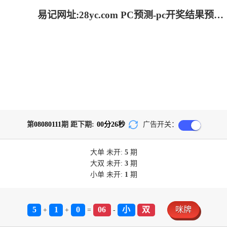
易记网址:28yc.com PC预测-pc开奖结果预测加拿大|加拿大28开奖结果预测官网|pc走势最新预测_专注研究!
第
08080111
期 距下期:
00
分
26
秒
广告开关：
大单
未开:
5
期
大双
未开:
3
期
小单
未开:
1
期
5
1
0
06
小
双
咪牌
+
+
=
-