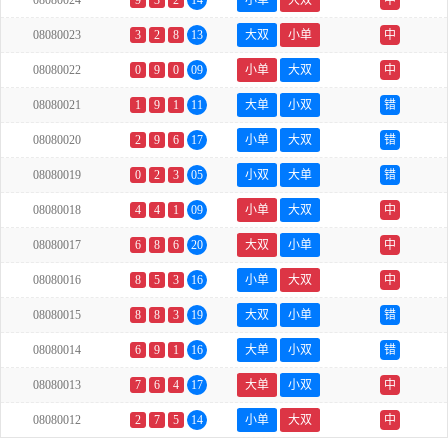
08080024
9
3
2
14
小单
大双
中
08080023
3
2
8
13
大双
小单
中
08080022
0
9
0
09
小单
大双
中
08080021
1
9
1
11
大单
小双
错
08080020
2
9
6
17
小单
大双
错
08080019
0
2
3
05
小双
大单
错
08080018
4
4
1
09
小单
大双
中
08080017
6
8
6
20
大双
小单
中
08080016
8
5
3
16
小单
大双
中
08080015
8
8
3
19
大双
小单
错
08080014
6
9
1
16
大单
小双
错
08080013
7
6
4
17
大单
小双
中
08080012
2
7
5
14
小单
大双
中