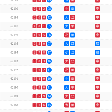
62200
2
9
2
13
大
单
中
62199
2
4
2
08
小
单
中
62198
0
6
6
12
大
双
中
62197
4
0
1
05
大
单
中
62196
1
0
5
06
小
单
中
62195
2
5
0
07
大
双
错
62194
2
7
8
17
小
双
错
62193
5
8
3
16
大
双
中
62192
3
6
2
11
小
单
中
62191
6
4
9
19
小
单
中
62190
2
9
0
11
大
单
中
62189
0
5
9
14
大
双
中
62188
8
1
6
15
大
单
中