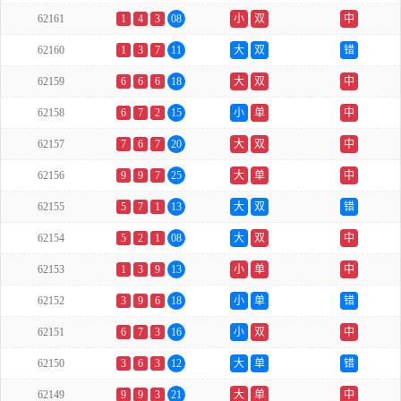
62161
1
4
3
08
小
双
中
62160
1
3
7
11
大
双
错
62159
6
6
6
18
大
双
中
62158
6
7
2
15
小
单
中
62157
7
6
7
20
大
双
中
62156
9
9
7
25
大
单
中
62155
5
7
1
13
大
双
错
62154
5
2
1
08
大
双
中
62153
1
3
9
13
小
单
中
62152
3
9
6
18
小
单
错
62151
6
7
3
16
小
双
中
62150
3
6
3
12
大
单
错
62149
9
9
3
21
大
单
中