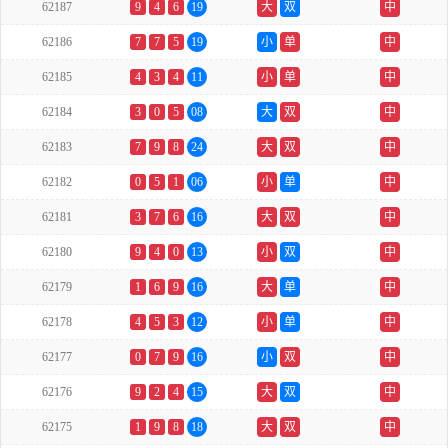
62187
9
4
6
19
大
双
中
62186
7
7
5
19
小
单
中
62185
4
3
4
11
小
单
中
62184
3
0
5
08
大
双
中
62183
7
9
8
24
大
双
中
62182
0
5
1
06
小
单
中
62181
3
7
6
16
大
双
中
62180
9
4
0
13
小
双
中
62179
1
6
9
16
大
单
中
62178
4
5
3
12
小
单
中
62177
0
7
9
16
小
双
中
62176
9
2
4
15
大
双
中
62175
1
9
8
18
大
双
中