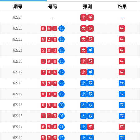
期号
号码
预测
结果
62224
---
小
单
---
62223
9
6
1
16
大
双
中
62222
6
2
8
16
大
双
中
62221
5
8
3
16
大
单
中
62220
1
9
0
10
小
双
中
62219
2
4
6
12
小
单
中
62218
9
9
9
27
小
双
错
62217
8
3
8
19
小
双
错
62216
6
3
0
09
大
双
错
62215
1
1
5
07
大
双
错
62214
6
9
6
21
小
单
中
62213
5
7
5
17
小
双
错