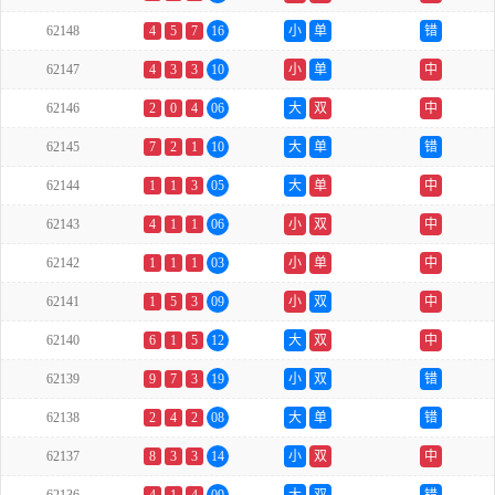
62148
4
5
7
16
小
单
错
62147
4
3
3
10
小
单
中
62146
2
0
4
06
大
双
中
62145
7
2
1
10
大
单
错
62144
1
1
3
05
大
单
中
62143
4
1
1
06
小
双
中
62142
1
1
1
03
小
单
中
62141
1
5
3
09
小
双
中
62140
6
1
5
12
大
双
中
62139
9
7
3
19
小
双
错
62138
2
4
2
08
大
单
错
62137
8
3
3
14
小
双
中